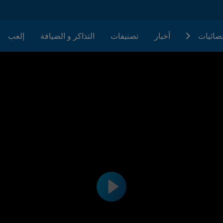
حصائيات
أخبار
تصنيفات
التذاكر و الضيافة
إلعب