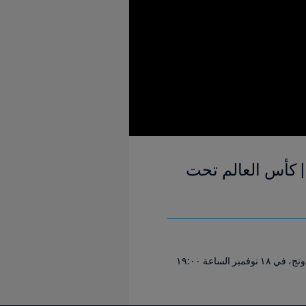
 | كأس العالم تحت
كل ما تحتاج إلى معرفته عن المباراة بين بوركينا فاسو وكوريا الجنوبية التي ستُلعب في ملعب سي جالاك هاروبات، باندونج، في ١٨ نوفمبر الساعة ١٩:٠٠