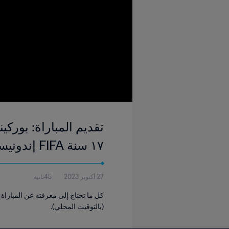
تقديم المباراة: بوركي
١٧ سنة FIFA إندونيسيا ٢٠٢٣™
27 أكتوبر 2023
45ثانية
(بالتوقيت المحلي).