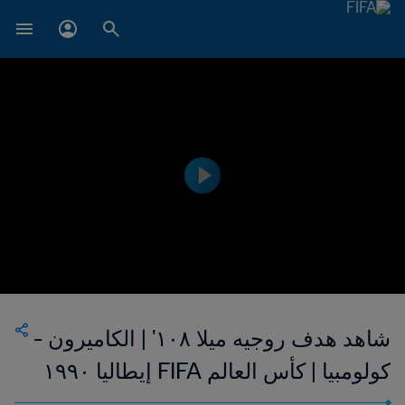
شاهد هدف روجيه ميلا ١٠٨' | الكاميرون -
كولومبيا | كأس العالم FIFA إيطاليا ١٩٩٠