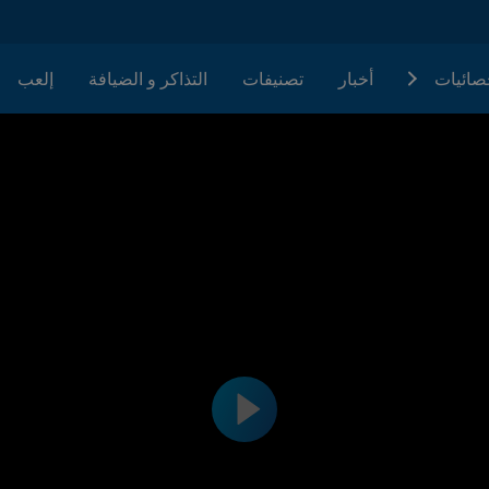
حصائيات
أخبار
تصنيفات
التذاكر و الضيافة
إلعب