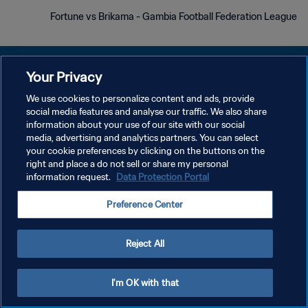
Fortune vs Brikama - Gambia Football Federation League
Your Privacy
We use cookies to personalize content and ads, provide
سياسة الخصوصية
social media features and analyse our traffic. We also share
information about your use of our site with our social
شروط الخدمة
media, advertising and analytics partners. You can select
your cookie preferences by clicking on the buttons on the
إدارة تفضيلات ملفات تعريف الارتباط
right and place a do not sell or share my personal
حقوق النشر والطبع والتأليف © ١٩٩٤ - ٢٠٢٦ FIFA. جميع الحقوق محفوظة.
information request.
Data Protection Portal
Preference Center
Reject All
I'm OK with that