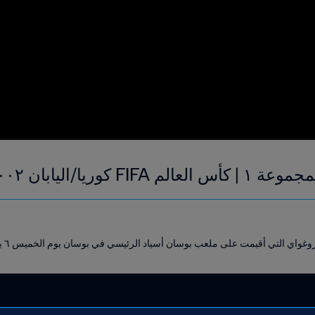
يابان ٢٠٠٢ | فيديو ملخص
اي التي أقيمت على ملعب بوسان أسياد الرئيسي في بوسان يوم الخميس ٦ يونيو ٢٠٠٢.