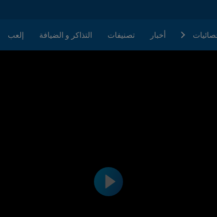
حصائيات
أخبار
تصنيفات
التذاكر و الضيافة
إلعب