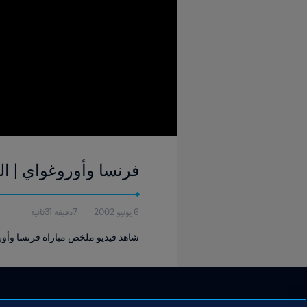
فرنسا وأوروغواي | المجموعة ١ | كأس العالم FIFA كوريا/ال
6 يونيو 2002
7دقيقة 31ثانية
شاهد فيديو ملخص مباراة فرنسا وأوروغو