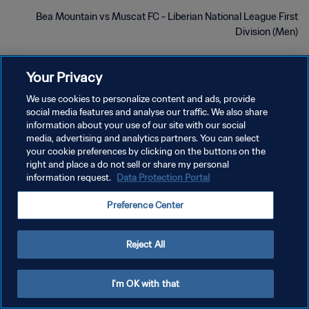
Bea Mountain vs Muscat FC - Liberian National League First
Division (Men)
Your Privacy
We use cookies to personalize content and ads, provide
social media features and analyse our traffic. We also share
سياسة الخصوصية
information about your use of our site with our social
media, advertising and analytics partners. You can select
شروط الخدمة
your cookie preferences by clicking on the buttons on the
right and place a do not sell or share my personal
إدارة تفضيلات ملفات تعريف الارتباط
information request.
Data Protection Portal
حقوق النشر والطبع والتأليف © ١٩٩٤ - ٢٠٢٦ FIFA. جميع الحقوق محفوظة.
Preference Center
Reject All
I'm OK with that