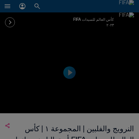
كأس العالم للسيدات FIFA
٢٠٢٣
النرويج والفلبين | المجموعة ١ | كأس