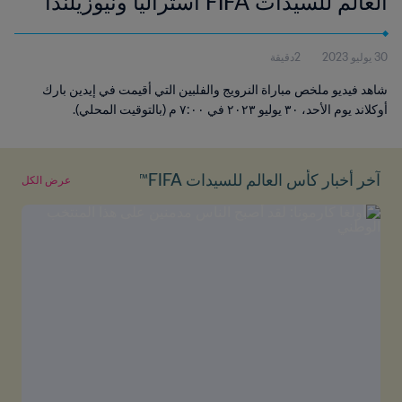
العالم للسيدات FIFA أستراليا ونيوزيلندا
٢٠٢٣™ | فيديو ملخص
30 يوليو 2023
2دقيقة
شاهد فيديو ملخص مباراة النرويج والفلبين التي أقيمت في إيدين بارك
أوكلاند يوم الأحد، ٣٠ يوليو ٢٠٢٣ في ٧:٠٠ م (بالتوقيت المحلي).
آخر أخبار كأس العالم للسيدات FIFA™
عرض الكل