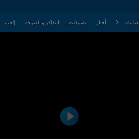
حصائيات
أخبار
تصنيفات
التذاكر و الضيافة
إلعب