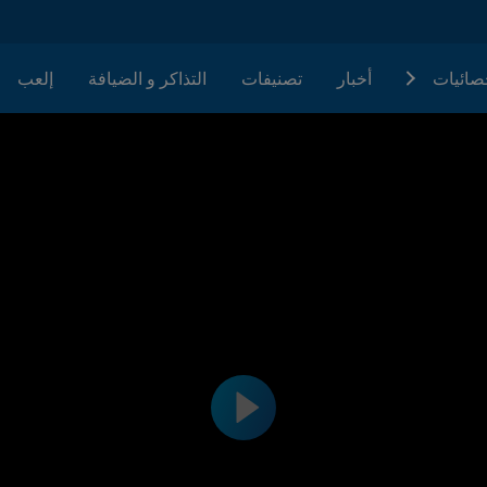
حصائيات
أخبار
تصنيفات
التذاكر و الضيافة
إلعب