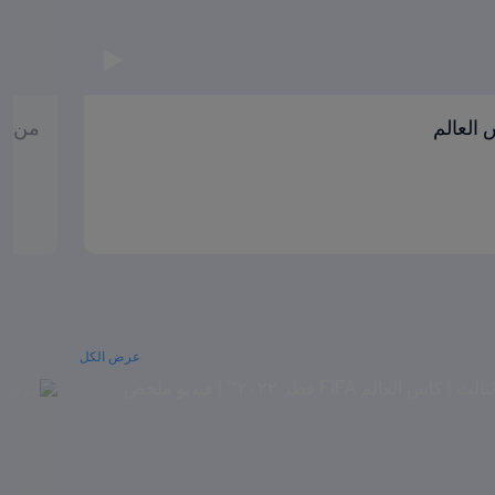
العالم
من ال
عرض الكل