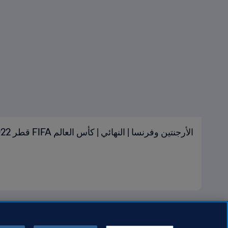
الأرجنتين وفرنسا | النهائي | كأس العالم FIFA قطر 2022™ | الملخص