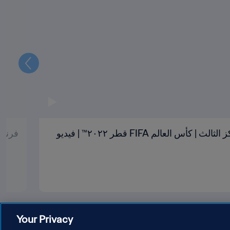
التالي
كرواتيا والمغرب | تحديد المركز الثالث | كأس العالم FIFA قطر ٢٠٢٢™ | فيديو
فرنسا وا
Your Privacy