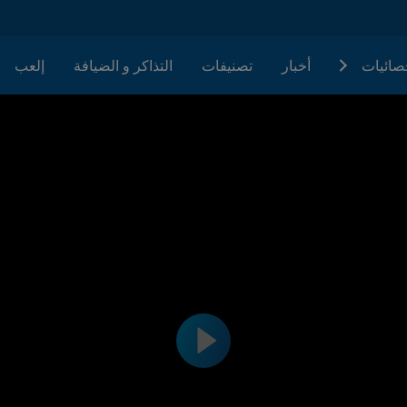
حصائيات
أخبار
تصنيفات
التذاكر و الضيافة
إلعب