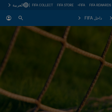
|
العربية
FIFA COLLECT
FIFA STORE
FIFA+
FIFA REWARDS
داخل FIFA