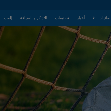
حصائيات
أخبار
تصنيفات
التذاكر و الضيافة
إلعب