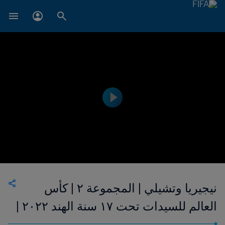
نيجيريا وتشيلي | المجموعة ٢ | كأس
العالم للسيدات تحت ١٧ سنة الهند ٢٠٢٢ |
فيديو ملخص