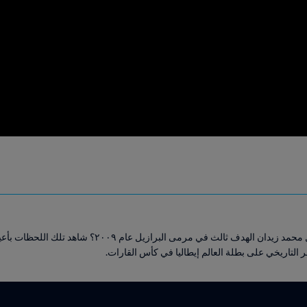
كيف كان شعور المصريين حين سجل محمد زيدان الهدف ثالث في م
صر التاريخي على بطلة العالم إيطاليا في كأس القارات.