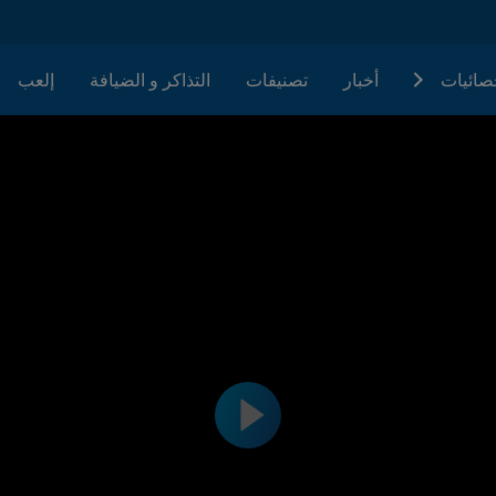
حصائيات
أخبار
تصنيفات
التذاكر و الضيافة
إلعب