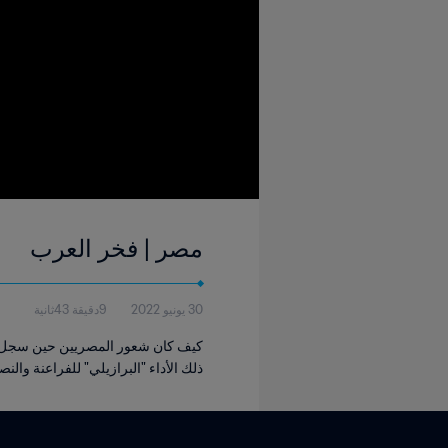
مصر | فخر العرب
30 يونيو 2022
9دقيقة 43ثانية
ذلك الأداء "البرازيلي" للفراعنة والن