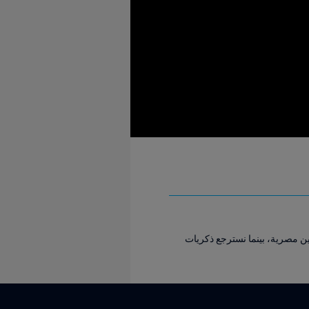
رمى البرازيل عام ٢٠٠٩؟ شاهد تلك اللحظات بأعين مصرية، بينما نسترجع ذكريات