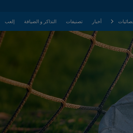
حصائيات
أخبار
تصنيفات
التذاكر و الضيافة
إلعب