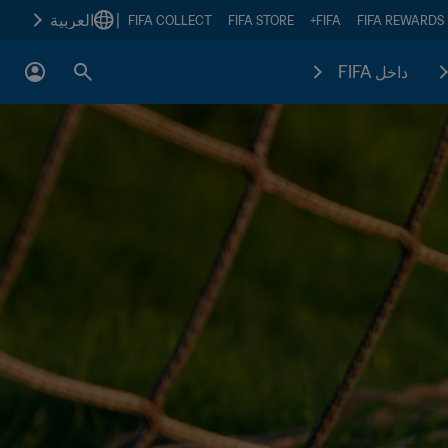
|
العربية
FIFA COLLECT
FIFA STORE
FIFA+
FIFA REWARDS
داخل FIFA