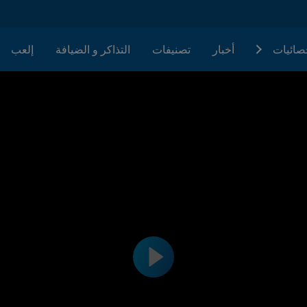
حصائيات
أخبار
تصنيفات
التذاكر و الضيافة
إلعب