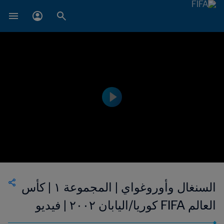
السنغال وأوروغواي | المجموعة ١ | كأس
العالم FIFA كوريا/اليابان ٢٠٠٢ | فيديو
ملخص