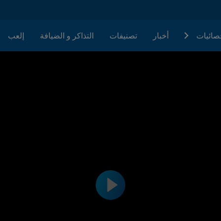
حصائيات
أخبار
تصنيفات
التذاكر و الضيافة
إلعب