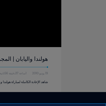
هولندا واليابان | المجموعة ٥ | كأس العالم FIFA جنوب إفريقيا ٢٠١٠
19 يونيو 2010
1ساعة 37دقيقة 56ثانية
شاهد الإعادة الكاملة لمباراة هولندا و اليا