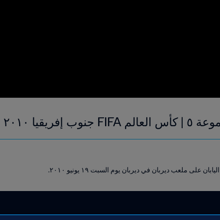
 | إعادة المباراة
بان على ملعب ديربان في ديربان يوم السبت ١٩ يونيو ٢٠١٠.