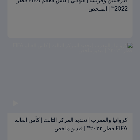
الأرجنتين وفرنسا | النهائي | كأس العالم FIFA قطر
2022™ | الملخص
كرواتيا والمغرب | تحديد المركز الثالث | كأس العالم
FIFA قطر ٢٠٢٢™ | فيديو ملخص