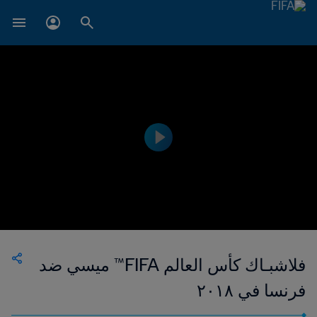
فلاشبـاك كأس العالم FIFA™ ميسي ضد
فرنسا في ٢٠١٨