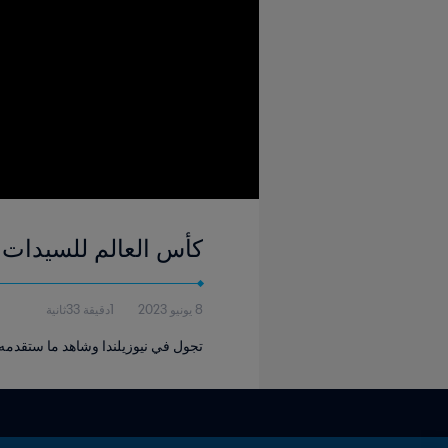
كأس العالم للسيدات FIFA ٢٠٢٣™ - ملف المضيف: نيوزيلند
8 يونيو 2023
1دقيقة 33ثانية
تجول في نيوزيلندا وشاهد ما ستقدمه البل