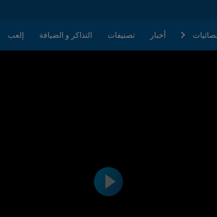
حصائيات
أخبار
تصنيفات
التذاكر و الضيافة
إلعب