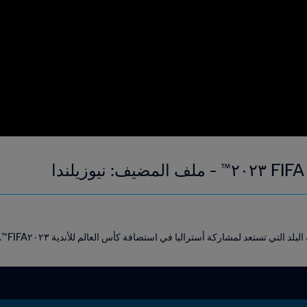
ا
د التي تستعد لمشاركة أستراليا في استضافة كأس العالم للأندية FIFA٢٠٢٣™.