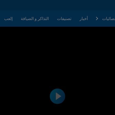
حصائيات
أخبار
تصنيفات
التذاكر و الضيافة
إلعب