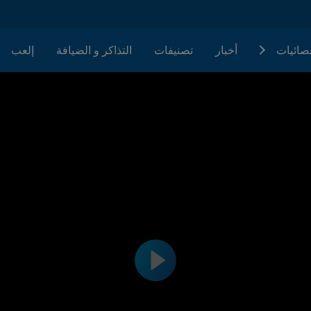
حصائيات
أخبار
تصنيفات
التذاكر و الضيافة
إلعب