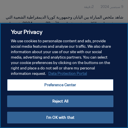
9 سبتمبر 2024
2دقيقة
شاهد ملخص المباراة بين اليابان وجمهورية كوريا الديمقراطية الشعبية التي
تجري في ملعب إلكامبين في بوغوتا يوم الأحد 22 سبتمبر 2024، في تمام
الساعة 16:00 (بالتوقيت المحلي).
Your Privacy
We use cookies to personalize content and ads, provide
social media features and analyse our traffic. We also share
information about your use of our site with our social
media, advertising and analytics partners. You can select
your cookie preferences by clicking on the buttons on the
سياسة الخصوصية
right and place a do not sell or share my personal
information request.
Data Protection Portal
شروط الخدمة
Preference Center
إدارة تفضيلات ملفات تعريف الارتباط
حقوق النشر والطبع والتأليف © ١٩٩٤ - ٢٠٢٦ FIFA. جميع الحقوق محفوظة.
Reject All
I'm OK with that