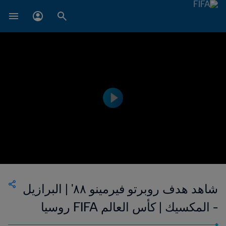
شاهد هدف روبرتو فيرمينو ٨٨' | البرازيل
- المكسيك | كأس العالم FIFA روسيا
٢٠١٨