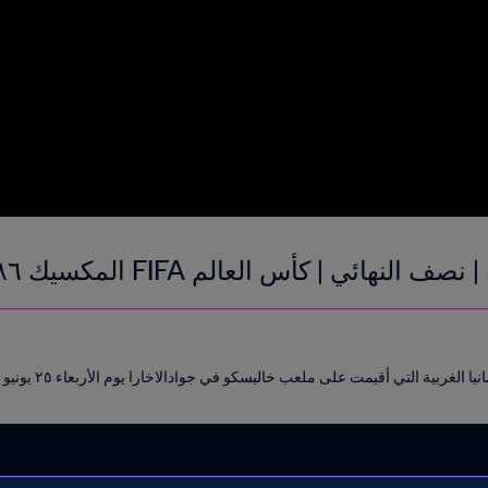
ئي | كأس العالم FIFA المكسيك ١٩٨٦ | فيديو ملخص
غربية التي أقيمت على ملعب خاليسكو في جوادالاخارا يوم الأربعاء ٢٥ يونيو ١٩٨٦.