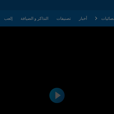
حصائيات
أخبار
تصنيفات
التذاكر و الضيافة
إلعب