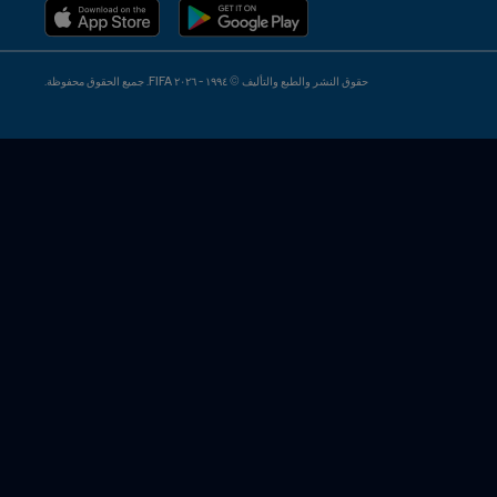
حقوق النشر والطبع والتأليف © ١٩٩٤ - ٢٠٢٦ FIFA. جميع الحقوق محفوظة.