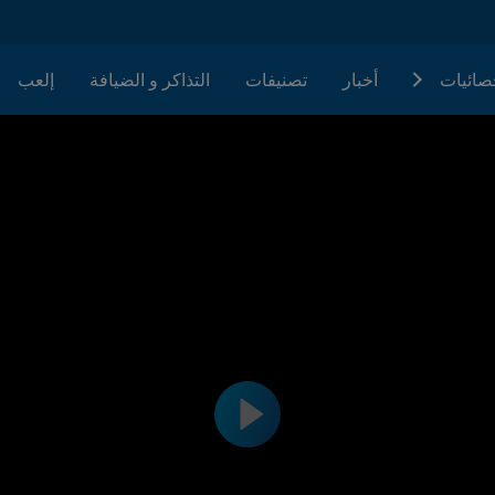
حصائيات
أخبار
تصنيفات
التذاكر و الضيافة
إلعب