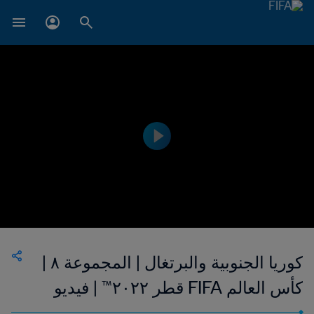
كوريا الجنوبية والبرتغال | المجموعة ٨ |
كأس العالم FIFA قطر ٢٠٢٢™ | فيديو
ملخص (لغة إشارة)