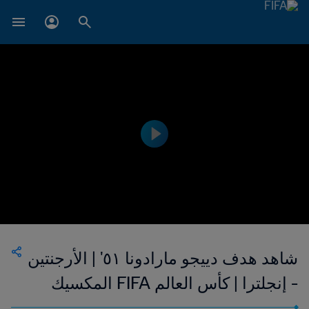
شاهد هدف دييجو مارادونا ٥١' | الأرجنتين
- إنجلترا | كأس العالم FIFA المكسيك
١٩٨٦