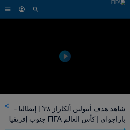
شاهد هدف أنتولين ألكاراز ٣٨' | إيطاليا -
باراجواي | كأس العالم FIFA جنوب إفريقيا
٢٠١٠