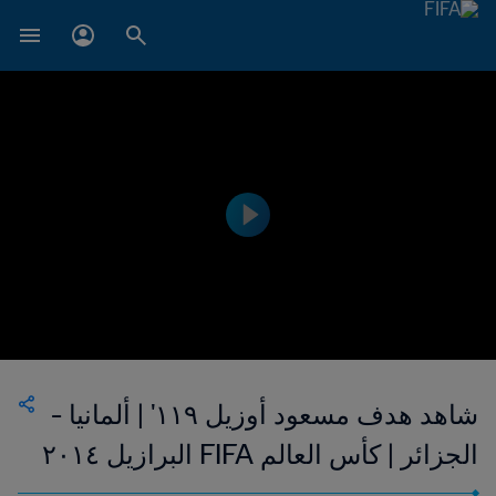
شاهد هدف مسعود أوزيل ١١٩' | ألمانيا -
الجزائر | كأس العالم FIFA البرازيل ٢٠١٤