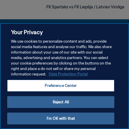
FK Spartaks vs FK Liepāja / Latvian Virsliga
Your Privacy
We use cookies to personalize content and ads, provide
سياسة الخصوصية
social media features and analyse our traffic. We also share
information about your use of our site with our social
شروط الخدمة
media, advertising and analytics partners. You can select
your cookie preferences by clicking on the buttons on the
إدارة تفضيلات ملفات تعريف الارتباط
right and place a do not sell or share my personal
حقوق النشر والطبع والتأليف © ١٩٩٤ - ٢٠٢٦ FIFA. جميع الحقوق محفوظة.
information request.
Data Protection Portal
Preference Center
Reject All
I'm OK with that