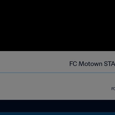
FC Motown STA 
FC