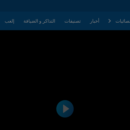
حصائيات
أخبار
تصنيفات
التذاكر و الضيافة
إلعب