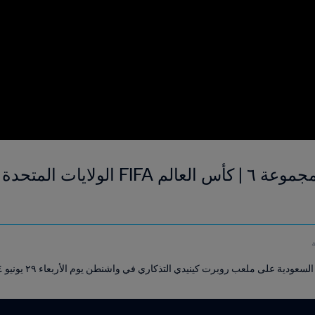
لسعودية على ملعب روبرت كينيدي التذكاري في واشنطن يوم الأربعاء ٢٩ يونيو ١٩٩٤.