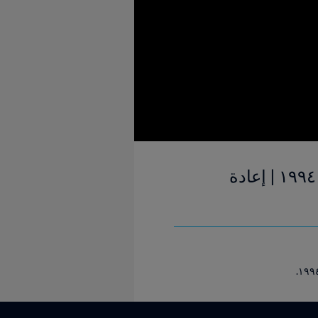
بلجيكا والسعودية | المجموعة ٦ | كأس العالم FIFA الولايات المتحدة ١٩٩٤ | إعادة