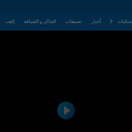
حصائيات
أخبار
تصنيفات
التذاكر و الضيافة
إلعب