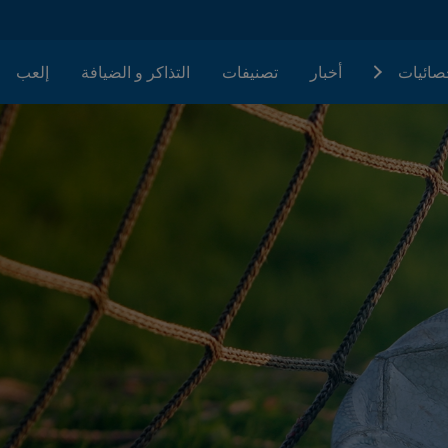
حصائيات
أخبار
تصنيفات
التذاكر و الضيافة
إلعب