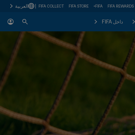
|
العربية
FIFA COLLECT
FIFA STORE
FIFA+
FIFA REWARDS
داخل FIFA