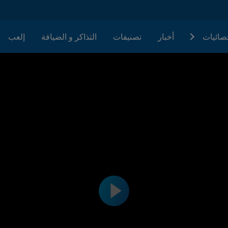
حصائيات
أخبار
تصنيفات
التذاكر و الضيافة
إلعب