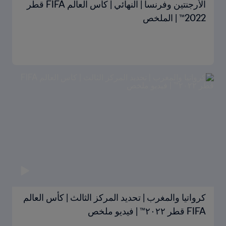
الأرجنتين وفرنسا | النهائي | كأس العالم FIFA قطر
2022™ | الملخص
كرواتيا والمغرب | تحديد المركز الثالث | كأس العالم
FIFA قطر ٢٠٢٢™ | فيديو ملخص