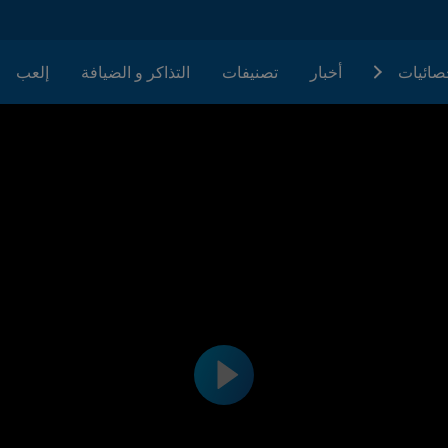
حصائيات
أخبار
تصنيفات
التذاكر و الضيافة
إلعب