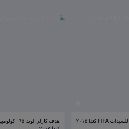
كندا ٢٠١٥