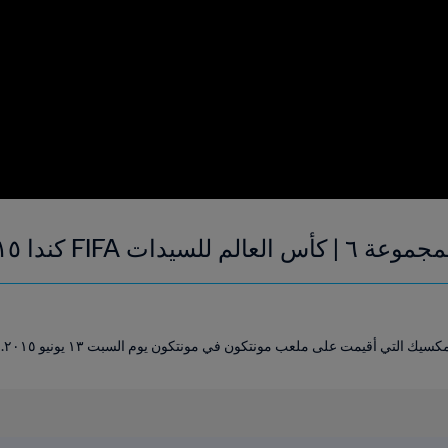
 كندا ٢٠١٥ | فيديو ملخص
يك التي أقيمت على ملعب مونتكون في مونتكون يوم السبت ١٣ يونيو ٢٠١٥.