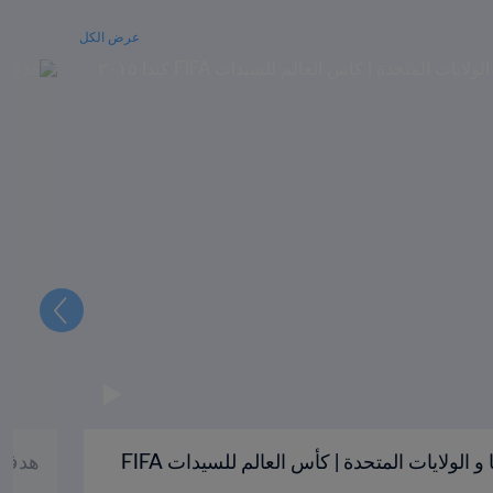
عرض الكل
التالي
هدف كارلي لويد '٦٥ | كولومبيا و الولايات المتحدة | كأس العالم للسيدات FIFA
هدف ليك مارتينز '٣٢ | 