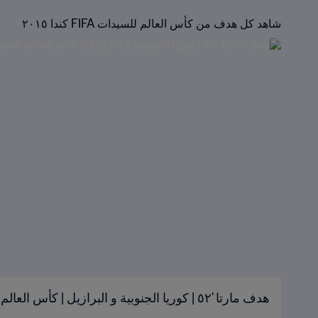
شاهد كل هدف من كأس العالم للسيدات FIFA كندا ٢٠١٥
هدف مارتا '٥٢ | كوريا الجنوبية و البرازيل | كأس العالم للسيدات FIFA كندا ٢٠١٥