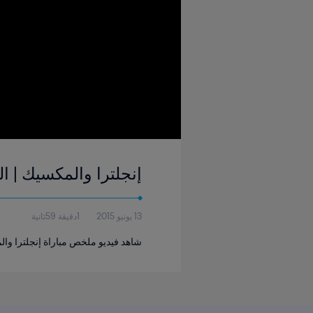
إنجلترا والمكسيك | المجموعة ٦ | كأس العالم للسيدات FIFA
13 يونيو 2015
1دقيقة 59ثانية
شاهد فيديو ملخص مباراة إنجلترا والمكس