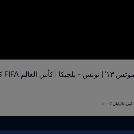
 كوريا/اليابان ٢٠٠٢