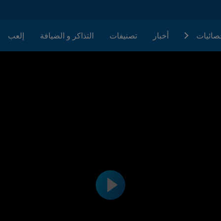
حصائيات
أخبار
تصنيفات
التذاكر و الضيافة
إلعب