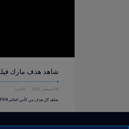
شاهد هدف مارك فيلموتس ١٣' | تونس - بلجيكا | كأس العالم FIFA
18 أغسطس 2022
50ثانية
شاهد كل هدف من كأس العالم FIFA كوريا/اليابان ٢٠٠٢.