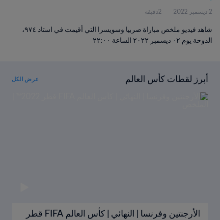
2 ديسمبر 2022
2دقيقة
شاهد فيديو ملخص مباراة صربيا وسويسرا التي أقيمت في استاد ٩٧٤،
الدوحة يوم ٠٢ ديسمبر ٢٠٢٢ الساعة ٢٢:٠٠
أبرز لقطات كأس العالم
عرض الكل
الأرجنتين وفرنسا | النهائي | كأس العالم FIFA قطر