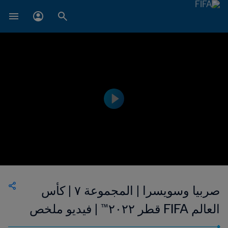
صربيا وسويسرا | المجموعة ٧ | كأس
العالم FIFA قطر ٢٠٢٢™ | فيديو ملخص