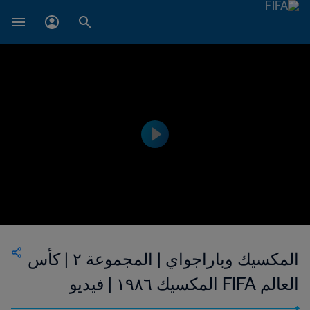
المكسيك وباراجواي | المجموعة ٢ | كأس
العالم FIFA المكسيك ١٩٨٦ | فيديو
ملخص