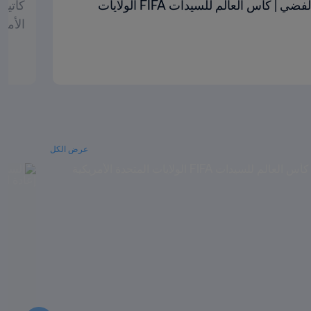
مارين مينيرت | جائزة الحذاء الفضي | كأس العالم للسيدات FIFA الولايات
الأمريكي
عرض الكل