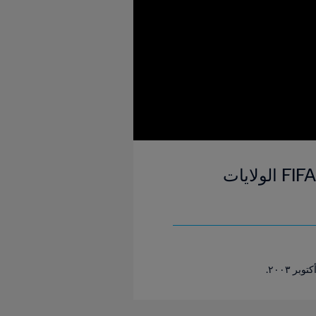
الولايات المتحدة وكندا | تحديد المركز الثالث | كأس العالم للسيدات FIFA الولايات