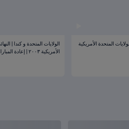
ا و السويد | النهائي | كأس العالم للسيدات FIFA الولايات المتحدة الأمريكية
الأمريكية ٢٠٠٣ | إعادة المباراة