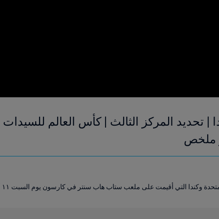
دة وكندا التي أقيمت على ملعب ستاب هاب سنتر في كارسون يوم السبت ١١ أكتوبر ٢٠٠٣.