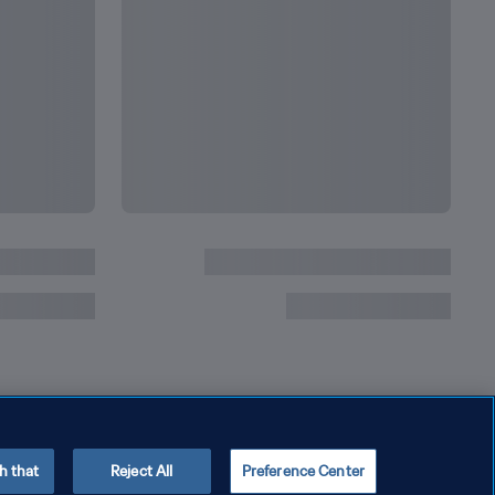
h that
Reject All
Preference Center