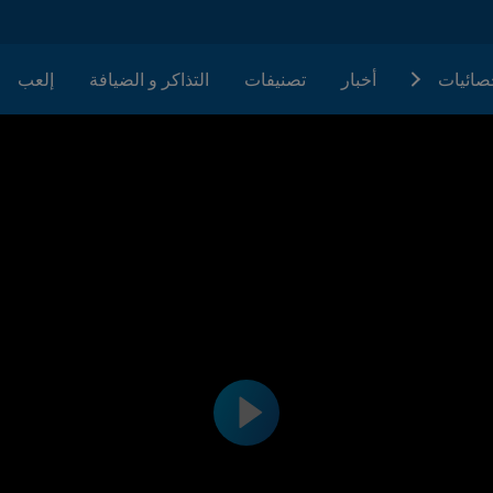
حصائيات
أخبار
تصنيفات
التذاكر و الضيافة
إلعب