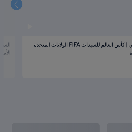
التالي
الولايات المتحدة و كندا | النهائي | كأس العالم للسيدات FIFA الولايات المتحدة
الأمريكية ٢٠٠٣ | 