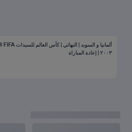
ألماني
٢٠٠٣ | إعادة المباراة