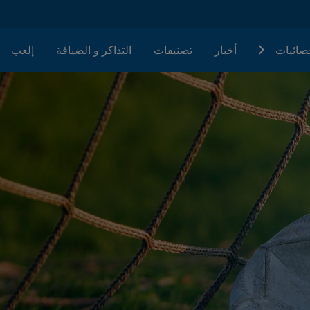
حصائيات
أخبار
تصنيفات
التذاكر و الضيافة
إلعب