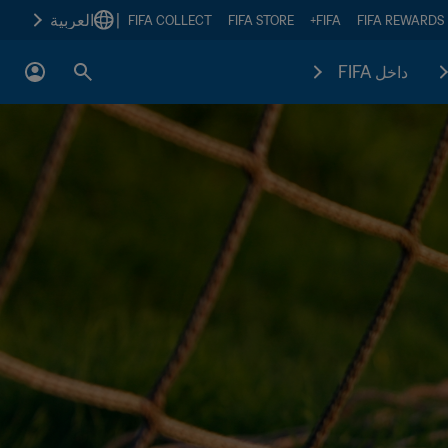
|
العربية
FIFA COLLECT
FIFA STORE
FIFA+
FIFA REWARDS
داخل FIFA