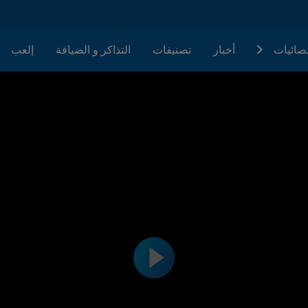
حصائيات
أخبار
تصنيفات
التذاكر و الضيافة
إلعب