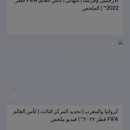
الأرجنتين وفرنسا | النهائي | كأس العالم FIFA قطر
2022™ | الملخص
كرواتيا والمغرب | تحديد المركز الثالث | كأس العالم
FIFA قطر ٢٠٢٢™ | فيديو ملخص