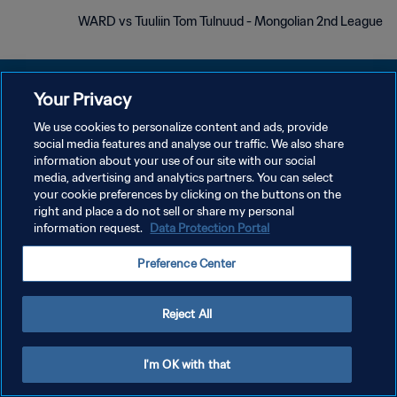
WARD vs Tuuliin Tom Tulnuud - Mongolian 2nd League
Your Privacy
We use cookies to personalize content and ads, provide
سياسة الخصوصية
social media features and analyse our traffic. We also share
information about your use of our site with our social
شروط الخدمة
media, advertising and analytics partners. You can select
your cookie preferences by clicking on the buttons on the
إدارة تفضيلات ملفات تعريف الارتباط
right and place a do not sell or share my personal
حقوق النشر والطبع والتأليف © ١٩٩٤ - ٢٠٢٦ FIFA. جميع الحقوق محفوظة.
information request.
Data Protection Portal
Preference Center
Reject All
I'm OK with that