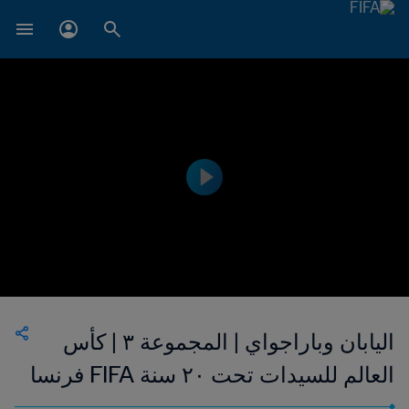
اليابان وباراجواي | المجموعة ٣ | كأس
العالم للسيدات تحت ٢٠ سنة FIFA فرنسا
٢٠١٨™ | فيديو ملخص