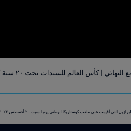
يل التي أقيمت على ملعب كوستاريكا الوطني يوم السبت ٢٠ أغسطس ٢٠٢٢.