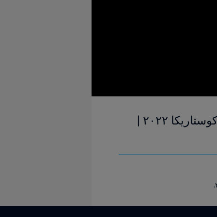
كولومبيا والبرازيل | ربع النهائي | كأس العالم للسيدات تحت ٢٠ سنة كوستاريكا ٢٠٢٢ |