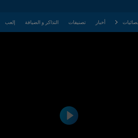
حصائيات
أخبار
تصنيفات
التذاكر و الضيافة
إلعب