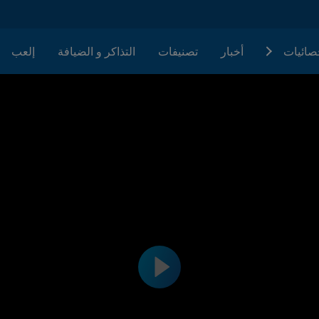
حصائيات
أخبار
تصنيفات
التذاكر و الضيافة
إلعب