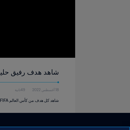
شاهد هدف رفيق حليش ٢٧' | كوريا الجنوبية - الجزائر | كأس العالم FIFA ا
18 أغسطس 2022
49ثانية
شاهد كل هدف من كأس العالم FIFA البرازيل ٢٠١٤.