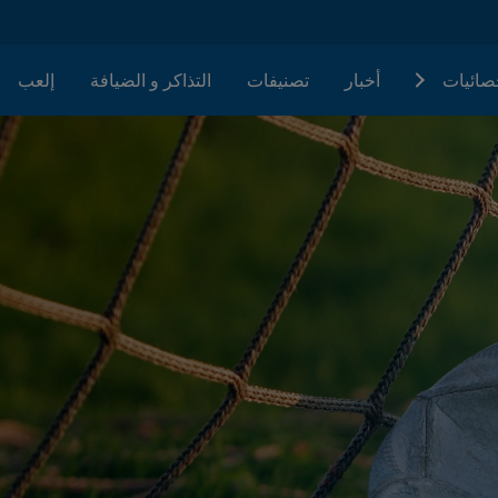
حصائيات
أخبار
تصنيفات
التذاكر و الضيافة
إلعب