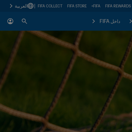
|
العربية
FIFA COLLECT
FIFA STORE
FIFA+
FIFA REWARDS
داخل FIFA