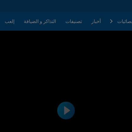
حصائيات
أخبار
تصنيفات
التذاكر و الضيافة
إلعب