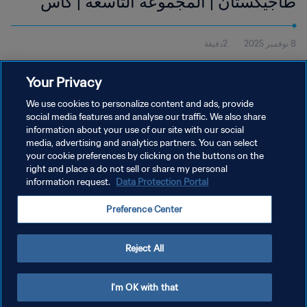
طاجيكستان | المجموعة التاسعة | كأس
العالم تحت 17 سنة FIFA قطر 2025™ |
8 نوفمبر 2025
2دقيقة
أبرز اللقطات
شاهد أبرز لقطات مباراة الولايات المتحدة الأمريكية وطاجيكستان التي
Your Privacy
أُقيمت في أسباير زون، الدوحة، يوم السبت 8 نوفمبر، في الساعة 17:45
(بالتوقيت المحلي).
We use cookies to personalize content and ads, provide
social media features and analyse our traffic. We also share
information about your use of our site with our social
media, advertising and analytics partners. You can select
your cookie preferences by clicking on the buttons on the
right and place a do not sell or share my personal
information request.
Data Protection Portal
سياسة الخصوصية
Preference Center
شروط الخدمة
إدارة تفضيلات ملفات تعريف الارتباط
Reject All
حقوق النشر والطبع والتأليف © ١٩٩٤ - ٢٠٢٦ FIFA. جميع الحقوق محفوظة.
I'm OK with that